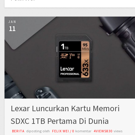
JAN
11
Lexar Luncurkan Kartu Memori
SDXC 1TB Pertama Di Dunia
diposting oleh
komentar
views
BERITA
FELIX WEI
/
0
4VIEWS830