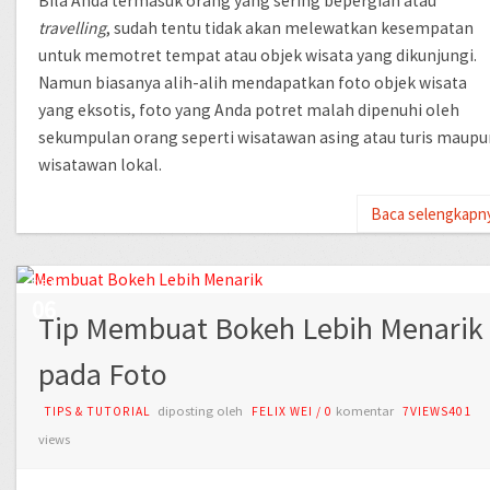
Bila Anda termasuk orang yang sering bepergian atau
travelling
, sudah tentu tidak akan melewatkan kesempatan
untuk memotret tempat atau objek wisata yang dikunjungi.
Namun biasanya alih-alih mendapatkan foto objek wisata
yang eksotis, foto yang Anda potret malah dipenuhi oleh
sekumpulan orang seperti wisatawan asing atau turis maupu
wisatawan lokal.
Baca selengkapn
SEP
06
Tip Membuat Bokeh Lebih Menarik
pada Foto
diposting oleh
komentar
TIPS & TUTORIAL
FELIX WEI
/
0
7VIEWS401
views