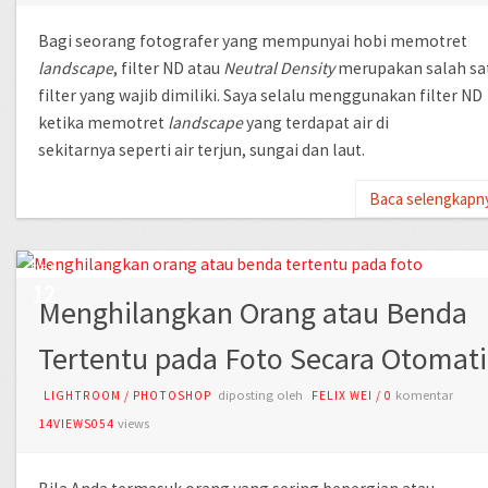
Bagi seorang fotografer yang mempunyai hobi memotret
landscape
, filter ND atau
Neutral Density
merupakan salah sa
filter yang wajib dimiliki. Saya selalu menggunakan filter ND
ketika memotret
landscape
yang terdapat air di
sekitarnya seperti air terjun, sungai dan laut.
Baca selengkapn
SEP
12
Menghilangkan Orang atau Benda
Tertentu pada Foto Secara Otomati
diposting oleh
komentar
LIGHTROOM
/
PHOTOSHOP
FELIX WEI
/
0
views
14VIEWS054