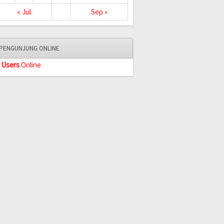
« Jul
Sep »
PENGUNJUNG ONLINE
 Users
Online