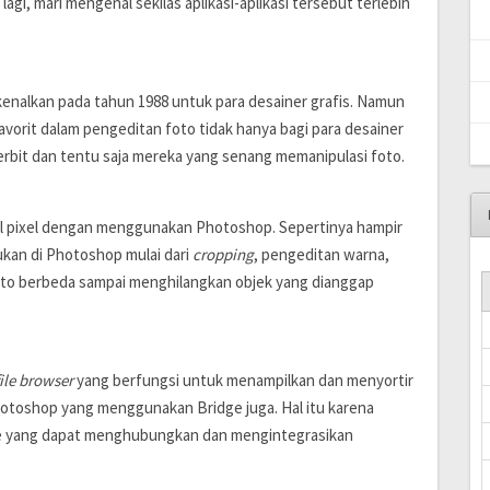
agi, mari mengenal sekilas aplikasi-aplikasi tersebut terlebih
enalkan pada tahun 1988 untuk para desainer grafis. Namun
i favorit dalam pengeditan foto tidak hanya bagi para desainer
enerbit dan tentu saja mereka yang senang memanipulasi foto.
el pixel dengan menggunakan Photoshop. Sepertinya hampir
ukan di Photoshop mulai dari
cropping
, pengeditan warna,
to berbeda sampai menghilangkan objek yang dianggap
file browser
yang berfungsi untuk menampilkan dan menyortir
otoshop yang menggunakan Bridge juga. Hal itu karena
ge yang dapat menghubungkan dan mengintegrasikan