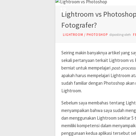
AUG
13
Lightroom vs Photoshop:
Fotografer?
diposting oleh
LIGHTROOM
/
PHOTOSHOP
F
Seiring makin banyaknya artikel yang s
sekali pertanyaan terkait Lightroom v
berniat untuk mempelajari
post-process
apakah harus mempelajari Lightroom a
sudah familiar dengan Photoshop akan
Lightroom.
Sebelum saya membahas tentang Lightro
menyampaikan bahwa saya sudah menge
dan menggunakan Lightroom sekitar 5 t
memiliki kompetensi dalam menyampai
penggunaan kedua aplikasi tersebut se