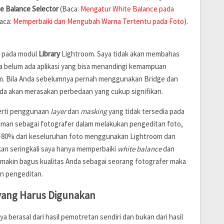
e Balance Selector
(Baca:
Mengatur White Balance pada
aca:
Memperbaiki dan Mengubah Warna Tertentu pada Foto
).
r pada modul
Library
Lightroom. Saya tidak akan membahas
ena belum ada aplikasi yang bisa menandingi kemampuan
om. Bila Anda sebelumnya pernah menggunakan Bridge dan
da akan merasakan perbedaan yang cukup signifikan.
perti penggunaan
layer
dan
masking
yang tidak tersedia pada
man sebagai fotografer dalam melakukan pengeditan foto,
0-80% dari keseluruhan foto menggunakan Lightroom dan
n seringkali saya hanya memperbaiki
white balance
dan
makin bagus kualitas Anda sebagai seorang fotografer maka
n pengeditan.
 yang Harus Digunakan
a berasal dari hasil pemotretan sendiri dan bukan dari hasil