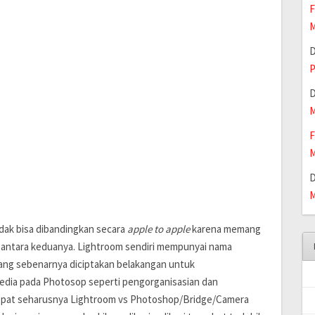
F
M
P
M
F
M
M
dak bisa dibandingkan secara
apple to apple
karena memang
 antara keduanya. Lightroom sendiri mempunyai nama
ng sebenarnya diciptakan belakangan untuk
edia pada Photosop seperti pengorganisasian dan
tepat seharusnya Lightroom vs Photoshop/Bridge/Camera