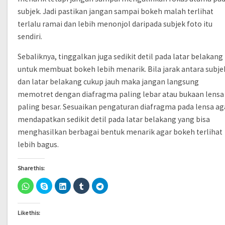
subjek. Jadi pastikan jangan sampai bokeh malah terlihat
terlalu ramai dan lebih menonjol daripada subjek foto itu
sendiri.
Sebaliknya, tinggalkan juga sedikit detil pada latar belakang
untuk membuat bokeh lebih menarik. Bila jarak antara subje
dan latar belakang cukup jauh maka jangan langsung
memotret dengan diafragma paling lebar atau bukaan lensa
paling besar. Sesuaikan pengaturan diafragma pada lensa ag
mendapatkan sedikit detil pada latar belakang yang bisa
menghasilkan berbagai bentuk menarik agar bokeh terlihat
lebih bagus.
Share this:
Click
Click
Click
Click
Click
to
to
to
to
to
share
share
share
share
share
on
on
on
on
on
WhatsApp
Skype
LinkedIn
Tumblr
Telegram
Like this:
(Opens
(Opens
(Opens
(Opens
(Opens
in
in
in
in
in