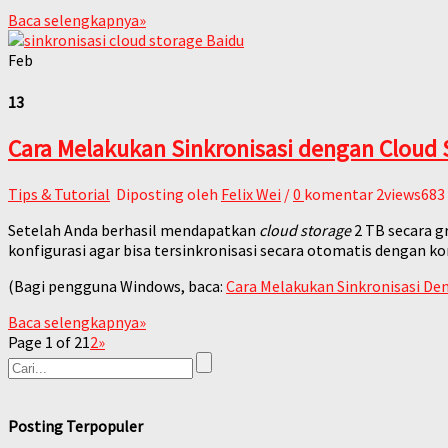
Baca selengkapnya
»
Feb
13
Cara Melakukan Sinkronisasi dengan Cloud 
Tips & Tutorial
Diposting oleh
Felix Wei
/
0
komentar
2views683
Setelah Anda berhasil mendapatkan
cloud storage
2 TB secara gr
konfigurasi agar bisa tersinkronisasi secara otomatis dengan k
(Bagi pengguna Windows, baca:
Cara Melakukan Sinkronisasi De
Baca selengkapnya
»
Page 1 of 2
1
2
»
Posting Terpopuler