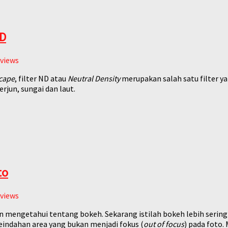
ND
views
cape
, filter ND atau
Neutral Density
merupakan salah satu filter ya
erjun, sungai dan laut.
to
views
n mengetahui tentang bokeh. Sekarang istilah bokeh lebih serin
eindahan area yang bukan menjadi fokus (
out of focus
) pada foto