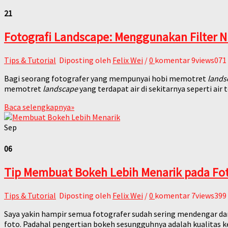
21
Fotografi Landscape: Menggunakan Filter 
Tips & Tutorial
Diposting oleh
Felix Wei
/
0
komentar
9views071
Bagi seorang fotografer yang mempunyai hobi memotret
lands
memotret
landscape
yang terdapat air di sekitarnya seperti air t
Baca selengkapnya
»
Sep
06
Tip Membuat Bokeh Lebih Menarik pada Fo
Tips & Tutorial
Diposting oleh
Felix Wei
/
0
komentar
7views399
Saya yakin hampir semua fotografer sudah sering mendengar da
foto. Padahal pengertian bokeh sesungguhnya adalah kualitas k