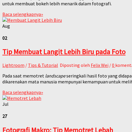
untuk membuat bokeh lebih menarik dalam fotografi.
Baca selengkapnya
»
Aug
02
Tip Membuat Langit Lebih Biru pada Foto
Lightroom
/
Tips & Tutorial
Diposting oleh
Felix Wei
/
0
koment
Pada saat memotret
landscape
seringkali hasil foto yang didap
dikarenakan mata manusia mempunyai kemampuan untuk meliha
Baca selengkapnya
»
Jul
27
Fotografi Makro: Tip Memotret Lebah