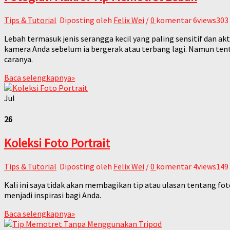
Tips & Tutorial
Diposting oleh
Felix Wei
/
0
komentar
6views303
Lebah termasuk jenis serangga kecil yang paling sensitif dan ak
kamera Anda sebelum ia bergerak atau terbang lagi. Namun ten
caranya.
Baca selengkapnya
»
Jul
26
Koleksi Foto Portrait
Tips & Tutorial
Diposting oleh
Felix Wei
/
0
komentar
4views149
Kali ini saya tidak akan membagikan tip atau ulasan tentang 
menjadi inspirasi bagi Anda.
Baca selengkapnya
»