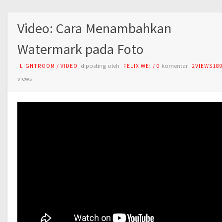
Video: Cara Menambahkan
Watermark pada Foto
diposting oleh
komentar
LIGHTROOM
/
VIDEO
FELIX WEI
/
0
2VIEWS18
views