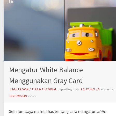
16
Mengatur White Balance
Menggunakan Gray Card
diposting oleh
komentar
LIGHTROOM
/
TIPS & TUTORIAL
FELIX WEI
/
5
views
10VIEWS049
Sebelum saya membahas tentang cara mengatur
white