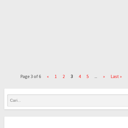
Page 3 of 6
«
1
2
3
4
5
...
»
Last »