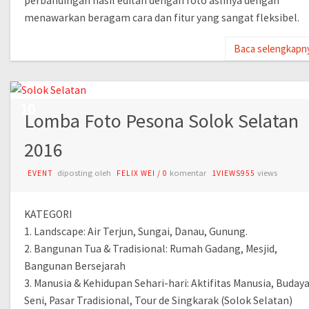
perbandingan hasil editan dengan foto aslinya dengan
menawarkan beragam cara dan fitur yang sangat fleksibel.
Baca selengkapn
JUL
10
Lomba Foto Pesona Solok Selatan
2016
diposting oleh
komentar
views
EVENT
FELIX WEI
/
0
1VIEWS955
KATEGORI
1. Landscape: Air Terjun, Sungai, Danau, Gunung.
2. Bangunan Tua & Tradisional: Rumah Gadang, Mesjid,
Bangunan Bersejarah
3. Manusia & Kehidupan Sehari-hari: Aktifitas Manusia, Budaya
Seni, Pasar Tradisional, Tour de Singkarak (Solok Selatan)