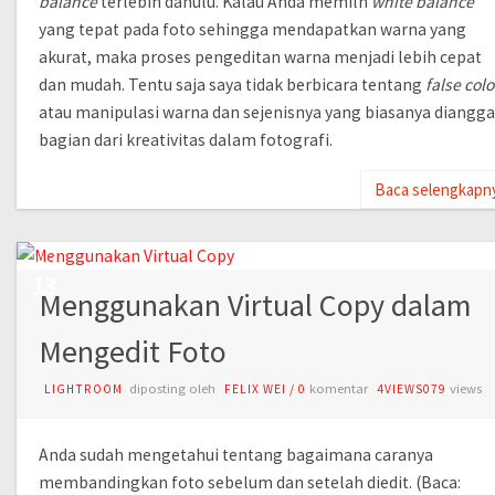
balance
terlebih dahulu. Kalau Anda memilh
white balance
yang tepat pada foto sehingga mendapatkan warna yang
akurat, maka proses pengeditan warna menjadi lebih cepat
dan mudah. Tentu saja saya tidak berbicara tentang
false colo
atau manipulasi warna dan sejenisnya yang biasanya diangg
bagian dari kreativitas dalam fotografi.
Baca selengkapn
JUL
13
Menggunakan Virtual Copy dalam
Mengedit Foto
diposting oleh
komentar
views
LIGHTROOM
FELIX WEI
/
0
4VIEWS079
Anda sudah mengetahui tentang bagaimana caranya
membandingkan foto sebelum dan setelah diedit. (Baca: