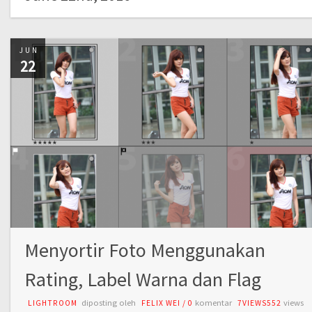
JUN
22
Menyortir Foto Menggunakan
Rating, Label Warna dan Flag
diposting oleh
komentar
views
LIGHTROOM
FELIX WEI
/
0
7VIEWS552