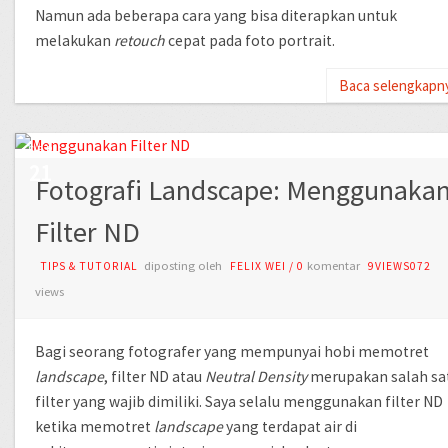
Namun ada beberapa cara yang bisa diterapkan untuk
melakukan
retouch
cepat pada foto portrait.
Baca selengkapn
SEP
21
Fotografi Landscape: Menggunaka
Filter ND
diposting oleh
komentar
TIPS & TUTORIAL
FELIX WEI
/
0
9VIEWS072
views
Bagi seorang fotografer yang mempunyai hobi memotret
landscape
, filter ND atau
Neutral Density
merupakan salah sa
filter yang wajib dimiliki. Saya selalu menggunakan filter ND
ketika memotret
landscape
yang terdapat air di