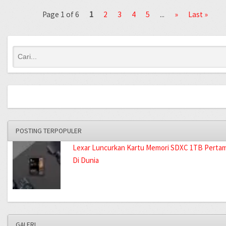
Page 1 of 6
1
2
3
4
5
...
»
Last »
POSTING TERPOPULER
Lexar Luncurkan Kartu Memori SDXC 1TB Perta
Di Dunia
GALERI