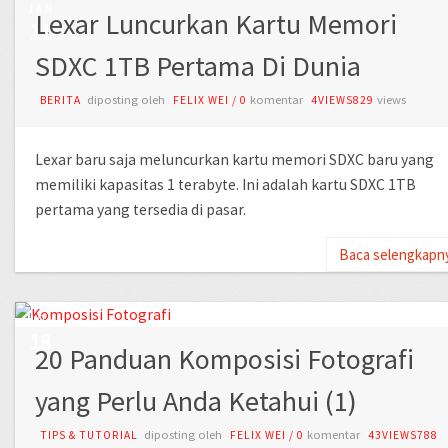
JAN
Lexar Luncurkan Kartu Memori
11
SDXC 1TB Pertama Di Dunia
diposting oleh
komentar
views
BERITA
FELIX WEI
/
0
4VIEWS829
Lexar baru saja meluncurkan kartu memori SDXC baru yang
memiliki kapasitas 1 terabyte. Ini adalah kartu SDXC 1TB
pertama yang tersedia di pasar.
Baca selengkapn
NOV
18
20 Panduan Komposisi Fotografi
yang Perlu Anda Ketahui (1)
diposting oleh
komentar
TIPS & TUTORIAL
FELIX WEI
/
0
43VIEWS788